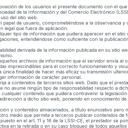
sposición de los usuarios el presente documento con el que
ociedad de la Información y del Comercio Electrónico (LSSI
uso del sitio web.
l papel de usuario, comprometiéndose a la observancia y c
n legal que fuera de aplicación.
quier tipo de información que pudiera aparecer en el sitio 
aciones, entendiéndose como suficiente con la publicación 
abilidad derivada de la información publicada en su sitio w
mismo.
(pequeños archivos de información que el servidor envía al 
imprescindibles para el correcto funcionamiento y visualiza
 única finalidad de hacer más eficaz su transmisión ulterior
oger información de carácter personal.
dirija a contenidos de terceros sitios web. Dado que el pre
ste no asume ningún tipo de responsabilidad respecto a dic
 cualquier contenido que pudiera contravenir la legislación
 redirección a dicho sitio web, poniendo en conocimiento d
ión y contenidos almacenados, a título enunciativo pero no
 otro medio que permita a terceros publicar contenidos de 
puesto en el art. 11 y 16 de la LSSI-CE, el prestador se pon
tiva en la retirada o en su caso bloqueo de todos aquellos