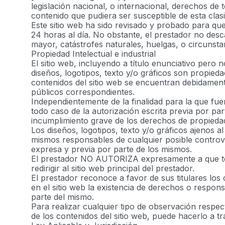
legislación nacional, o internacional, derechos de 
contenido que pudiera ser susceptible de esta clasi
Este sitio web ha sido revisado y probado para qu
24 horas al día. No obstante, el prestador no desc
mayor, catástrofes naturales, huelgas, o circunst
Propiedad Intelectual e industrial
El sitio web, incluyendo a título enunciativo pero
diseños, logotipos, texto y/o gráficos son propied
contenidos del sitio web se encuentran debidamente 
públicos correspondientes.
Independientemente de la finalidad para la que fuer
todo caso de la autorización escrita previa por pa
incumplimiento grave de los derechos de propiedad i
Los diseños, logotipos, texto y/o gráficos ajenos a
mismos responsables de cualquier posible controve
expresa y previa por parte de los mismos.
El prestador NO AUTORIZA expresamente a que terc
redirigir al sitio web principal del prestador.
El prestador reconoce a favor de sus titulares los
en el sitio web la existencia de derechos o respo
parte del mismo.
Para realizar cualquier tipo de observación respec
de los contenidos del sitio web, puede hacerlo a tr