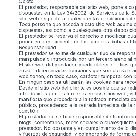
Objeto
El prestador, responsable del sitio web, pone a di
dispuestas en la Ley 34/2002, de Servicios de la S
sitio web respecto a cuáles son las condiciones de 
Toda persona que acceda a este sitio web asume e
dispuestas, así como a cualesquiera otra disposició
El prestador se reserva el derecho a modificar cual
poner en conocimiento de los usuarios dichas oblig
Responsabilidad
El prestador se exime de cualquier tipo de respons
manipulada o introducida por un tercero ajeno al 
El sitio web del prestador puede utilizar cookies 
a cabo determinadas funciones que son consideradas 
web tienen, en todo caso, carácter temporal con la
En ningún caso se utilizarán las cookies para rec
Desde el sitio web del cliente es posible que se re
introducidos por los terceros en sus sitios web, é
manifiesta que procederá a la retirada inmediata de
público, procediendo a la retirada inmediata de la
cuestión.
El prestador no se hace responsable de la informac
blogs, comentarios, redes sociales o cualesquiera
prestador. No obstante y en cumplimiento de lo dis
y fuerzas de seguridad, y colaborando de forma ac