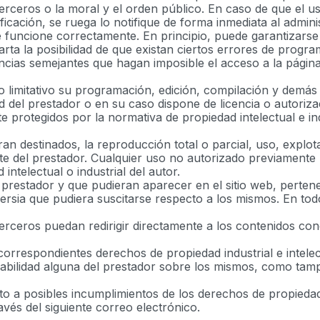
terceros o la moral y el orden público. En caso de que el us
ficación, se ruega lo notifique de forma inmediata al adminis
e funcione correctamente. En principio, puede garantizarse
arta la posibilidad de que existan ciertos errores de prog
ancias semejantes que hagan imposible el acceso a la págin
 no limitativo su programación, edición, compilación y dem
ad del prestador o en su caso dispone de licencia o autoriz
protegidos por la normativa de propiedad intelectual e indu
an destinados, la reproducción total o parcial, uso, explot
rte del prestador. Cualquier uso no autorizado previamente
ntelectual o industrial del autor.
l prestador y que pudieran aparecer en el sitio web, perten
rsia que pudiera suscitarse respecto a los mismos. En todo
eros puedan redirigir directamente a los contenidos conc
 correspondientes derechos de propiedad industrial e intele
nsabilidad alguna del prestador sobre los mismos, como ta
to a posibles incumplimientos de los derechos de propiedad 
avés del siguiente correo electrónico.