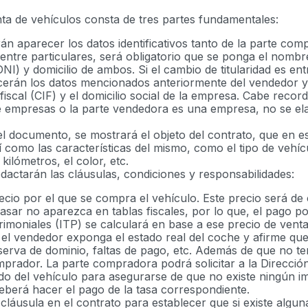
a de vehículos consta de tres partes fundamentales:
n aparecer los datos identificativos tanto de la parte co
 entre particulares, será obligatorio que se ponga el nomb
NI) y domicilio de ambos. Si el cambio de titularidad es ent
cerán los datos mencionados anteriormente del vendedor y 
 fiscal (CIF) y el domicilio social de la empresa. Cabe reco
e empresas o la parte vendedora es una empresa, no se el
l documento, se mostrará el objeto del contrato, que en e
 como las características del mismo, como el tipo de vehícul
kilómetros, el color, etc.
actarán las cláusulas, condiciones y responsabilidades:
recio por el que se compra el vehículo. Este precio será de
pasar no aparezca en tablas fiscales, por lo que, el pago p
imoniales (ITP) se calculará en base a ese precio de venta
el vendedor exponga el estado real del coche y afirme que 
serva de dominio, faltas de pago, etc. Además de que no t
prador. La parte compradora podrá solicitar a la Direcció
ado del vehículo para asegurarse de que no existe ningún 
deberá hacer el pago de la tasa correspondiente.
láusula en el contrato para establecer que si existe algun