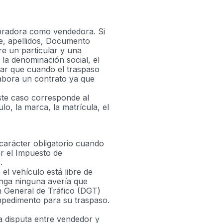
mpradora como vendedora. Si
re, apellidos, Documento
re un particular y una
la denominación social, el
rdar que cuando el traspaso
abora un contrato ya que
ste caso corresponde al
o, la marca, la matrícula, el
 carácter obligatorio cuando
or el Impuesto de
.
el vehículo está libre de
enga ninguna avería que
n General de Tráfico (DGT)
impedimento para su traspaso.
a disputa entre vendedor y