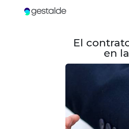
El contra
en l