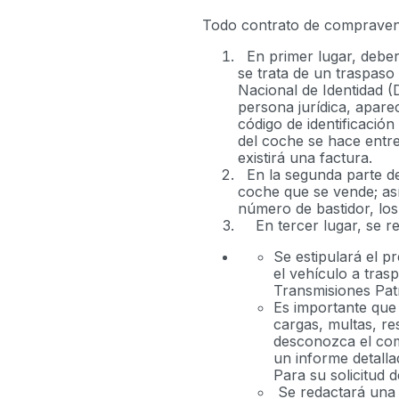
Todo contrato de compravent
En primer lugar, deberá
se trata de un traspaso
Nacional de Identidad (D
persona jurídica, apare
código de identificación
del coche se hace entr
existirá una factura.
En la segunda parte de
coche que se vende; así
número de bastidor, los 
En tercer lugar, se red
Se estipulará el p
el vehículo a tras
Transmisiones Patr
Es importante que 
cargas, multas, re
desconozca el com
un informe detall
Para su solicitud 
Se redactará una c